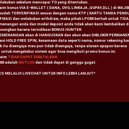
dilakukan sebelum mencapai TO yang ditentukan.
aim bonus VIA E-WALLET ( DANA, OVO, LINKAJA ,GOPAY,DLL ) di WAJI
sudah TERVERIFIKASI sesuai dengan nama KTP ( KARTU TANDA PENDU
IFIKASI dan melakukan withdraw, maka pihak LPO88 berhak untuk TID
enangan anda dan modal deposit anda tidak akan kami kembalikan d
 kosongkan karena terindikasi BONUS HUNTER.
EMENANGAN akan di HANGUSKAN dan akun akan DIBLOKIR PERMANE
kasi HOLD FREE SPIN, kesamaan data seperti nama, nomor rekening ba
ik itu disengaja mau pun tidak disengaja, tanpa alasan apapun karena
 untuk mengelabui sistem agar bisa mengikuti promo bonus ini.
laim
TIDAK DAPAT DIBATALKAN.
88 adalah
MUTLAK
dan tidak dapat di ganggu gugat.
CS MELALUI LIVECHAT UNTUK INFO LEBIH LANJUT*