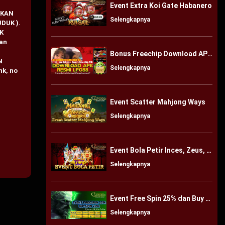
Event Extra Koi Gate Habanero
BKAN
Selengkapnya
DUK ).
AK
an
Bonus Freechip Download APK Resmi LPO88
N
Selengkapnya
nk, no
Event Scatter Mahjong Ways
Selengkapnya
Event Bola Petir Inces, Zeus, Gatot Kaca
Selengkapnya
Event Free Spin 25% dan Buy Spin 20%
Selengkapnya