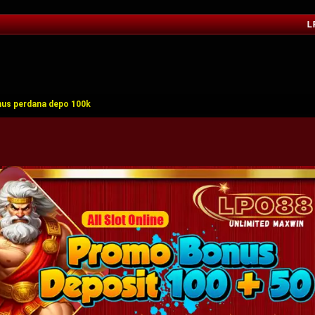
LPO88 
us perdana depo 100k