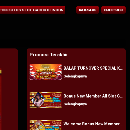
SITUS SLOT GACOR DI INDONESIA MENERIMA DEPOSIT VIA BANK, SEM
MASUK
Daftar
Promosi Terakhir
BALAP TURNOVER SPECIAL KEMERDEKAAN
Selengkapnya
Bonus New Member All Slot Games 20% - 100% | Max B...
Selengkapnya
Welcome Bonus New Member 200%