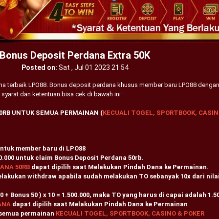
Bonus Deposit Perdana Extra 50K
Posted on:
Sat , Jul 01 2023 21:54
na terbaik LPO88. Bonus deposit perdana khusus member baru LPO88 denga
syarat dan ketentuan bisa cek di bawah ini :
0RB UNTUK SEMUA PERMAINAN (
KECUALI TOGEL, SPORTBOOK, CASIN
untuk member baru di LPO88
0.000 untuk claim Bonus Deposit Perdana 50rb.
ANA 50RB
dapat dipilih saat Melakukan Pindah Dana ke Permainan.
lakukan withdraw apabila sudah melakukan TO sebanyak 10x dari nila
 + Bonus 50 ) x 10 = 1.500.000, maka TO yang harus di capai adalah 1.50
ANA
dapat dipilih saat Melakukan Pindah Dana ke Permainan
 semua permainan
KECUALI TOGEL, SPORTBOOK, CASINO & POKER