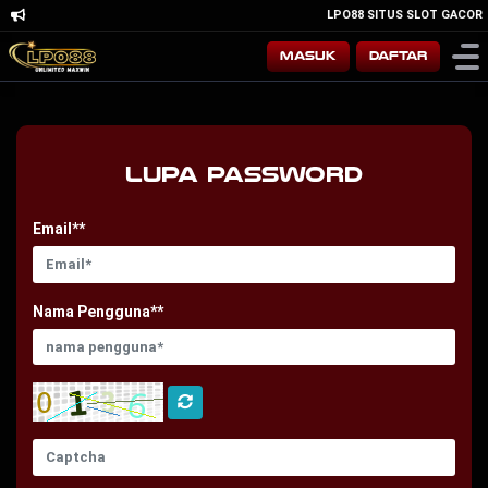
LPO88 SITUS SLOT GACOR D
Masuk
Daftar
Lupa Password
Email**
Nama Pengguna**